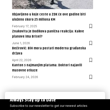
Objavljeno u koje ceste u ZDK će ove godine biti
uloženo skoro 25 miliona KM
February 17, 2025
Znakovita je Dodikova panična reakcija: Kakve
planove ima Brisel?
June 1, 2026
Bećirović: BiH mora postati moderna građanska
država
April 22, 2026
Kanton s najmanjim platama: Doktori najavili
masovne otkaze
February 24, 2026
Always Stay Up to Date
Subscribe to our newsletter to get our newest articles