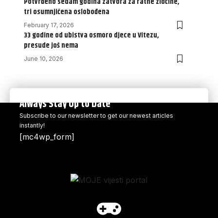
Potvrđeno sedam godina zatvora za ratne zločine,
tri osumnjičena oslobođena
February 17, 2026
33 godine od ubistva osmoro djece u Vitezu,
presude još nema
June 10, 2026
Always Stay Up to Date
Subscribe to our newsletter to get our newest articles
instantly!
[mc4wp_form]