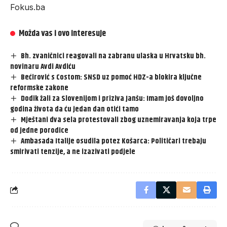
Fokus.ba
Možda vas i ovo interesuje
Bh. zvaničnici reagovali na zabranu ulaska u Hrvatsku bh.
novinaru Avdi Avdiću
Bećirović s Costom: SNSD uz pomoć HDZ-a blokira ključne
reformske zakone
Dodik žali za Slovenijom i priziva Janšu: Imam još dovoljno
godina života da ću jedan dan otići tamo
Mještani dva sela protestovali zbog uznemiravanja koja trpe
od jedne porodice
Ambasada Italije osudila potez Košarca: Političari trebaju
smirivati tenzije, a ne izazivati podjele