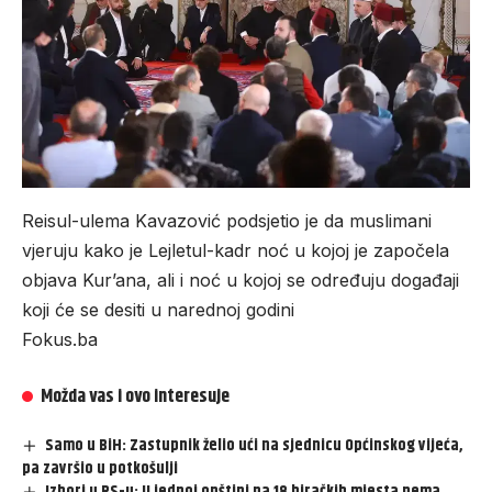
Reisul-ulema Kavazović podsjetio je da muslimani
vjeruju kako je Lejletul-kadr noć u kojoj je započela
objava Kur’ana, ali i noć u kojoj se određuju događaji
koji će se desiti u narednoj godini
Fokus.ba
Možda vas i ovo interesuje
Samo u BiH: Zastupnik želio ući na sjednicu Općinskog vijeća,
pa završio u potkošulji
Izbori u RS-u: U jednoj opštini na 18 biračkih mjesta nema