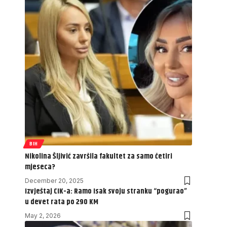
BIH
Nikolina Šljivić završila fakultet za samo četiri
mjeseca?
December 20, 2025
Izvještaj CIK-a: Ramo Isak svoju stranku “pogurao”
u devet rata po 290 KM
May 2, 2026