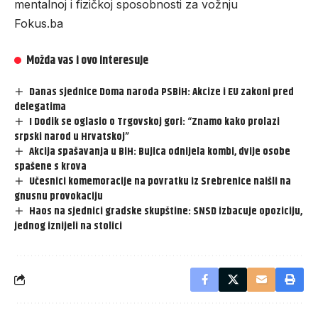
mentalnoj i fizičkoj sposobnosti za vožnju
Fokus.ba
Možda vas i ovo interesuje
Danas sjednice Doma naroda PSBiH: Akcize i EU zakoni pred
delegatima
I Dodik se oglasio o Trgovskoj gori: “Znamo kako prolazi
srpski narod u Hrvatskoj”
Akcija spašavanja u BiH: Bujica odnijela kombi, dvije osobe
spašene s krova
Učesnici komemoracije na povratku iz Srebrenice naišli na
gnusnu provokaciju
Haos na sjednici gradske skupštine: SNSD izbacuje opoziciju,
jednog iznijeli na stolici