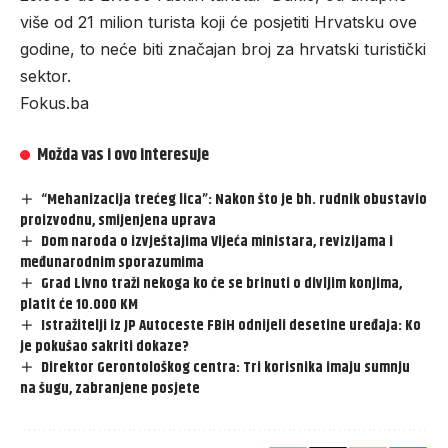
više od 21 milion turista koji će posjetiti Hrvatsku ove
godine, to neće biti značajan broj za hrvatski turistički
sektor.
Fokus.ba
Možda vas i ovo interesuje
“Mehanizacija trećeg lica”: Nakon što je bh. rudnik obustavio
proizvodnu, smijenjena uprava
Dom naroda o izvještajima Vijeća ministara, revizijama i
međunarodnim sporazumima
Grad Livno traži nekoga ko će se brinuti o divljim konjima,
platit će 10.000 KM
Istražitelji iz JP Autoceste FBiH odnijeli desetine uređaja: Ko
je pokušao sakriti dokaze?
Direktor Gerontološkog centra: Tri korisnika imaju sumnju
na šugu, zabranjene posjete