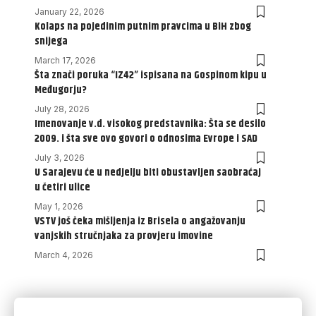
January 22, 2026
Kolaps na pojedinim putnim pravcima u BiH zbog
snijega
March 17, 2026
Šta znači poruka “IZ42” ispisana na Gospinom kipu u
Međugorju?
July 28, 2026
Imenovanje v.d. visokog predstavnika: Šta se desilo
2009. i šta sve ovo govori o odnosima Evrope i SAD
July 3, 2026
U Sarajevu će u nedjelju biti obustavljen saobraćaj
u četiri ulice
May 1, 2026
VSTV još čeka mišljenja iz Brisela o angažovanju
vanjskih stručnjaka za provjeru imovine
March 4, 2026