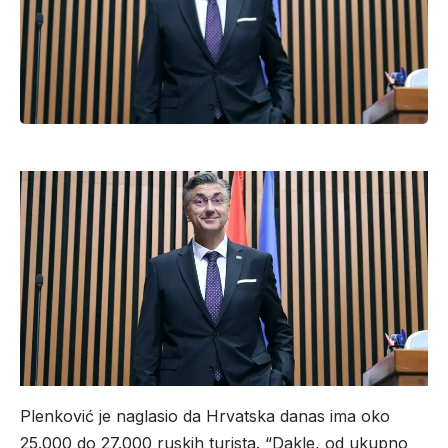
Plenković je naglasio da Hrvatska danas ima oko
25.000 do 27.000 ruskih turista. “Dakle, od ukupno