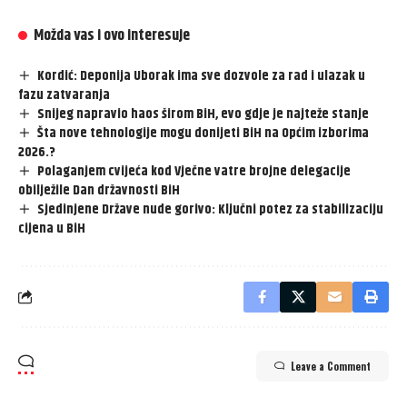
Možda vas i ovo interesuje
Kordić: Deponija Uborak ima sve dozvole za rad i ulazak u
fazu zatvaranja
Snijeg napravio haos širom BiH, evo gdje je najteže stanje
Šta nove tehnologije mogu donijeti BiH na Općim izborima
2026.?
Polaganjem cvijeća kod Vječne vatre brojne delegacije
obilježile Dan državnosti BiH
Sjedinjene Države nude gorivo: Ključni potez za stabilizaciju
cijena u BiH
Leave a Comment