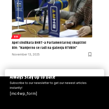
BIH
Apel sindikata BHRT-a Parlamentarnoj skupštini
BiH: “Namjerno se radi na gašenju RTVBiH”
November 13, 2025
Always Stay Up to Date
Subscribe to our newsletter to get our newest articles
instantly!
[mc4wp_form]