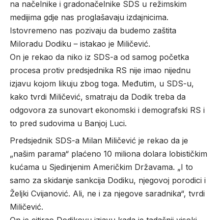
na načelnike i gradonačelnike SDS u režimskim
medijima gdje nas proglašavaju izdajnicima.
Istovremeno nas pozivaju da budemo zaštita
Miloradu Dodiku – istakao je Miličević.
On je rekao da niko iz SDS-a od samog početka
procesa protiv predsjednika RS nije imao nijednu
izjavu kojom likuju zbog toga. Međutim, u SDS-u,
kako tvrdi Miličević, smatraju da Dodik treba da
odgovora za sunovart ekonomski i demografski RS i
to pred sudovima u Banjoj Luci.
Predsjednik SDS-a Milan Miličević je rekao da je
„našim parama“ plaćeno 10 miliona dolara lobističkim
kućama u Sjedinjenim Američkim Državama. „I to
samo za skidanje sankcija Dodiku, njegovoj porodici i
Željki Cvijanović. Ali, ne i za njegove saradnika“, tvrdi
Miličević.