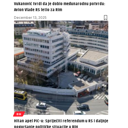
Vukanović tvrdi da je dobio međunarodnu potvrdu:
Avion Vlade RS letio za Rim
December 13, 2025
BIH
Hitan apel PIC-u: Spriječiti referendum u RS i daljnje
pogoršanje političke situacije u BiH