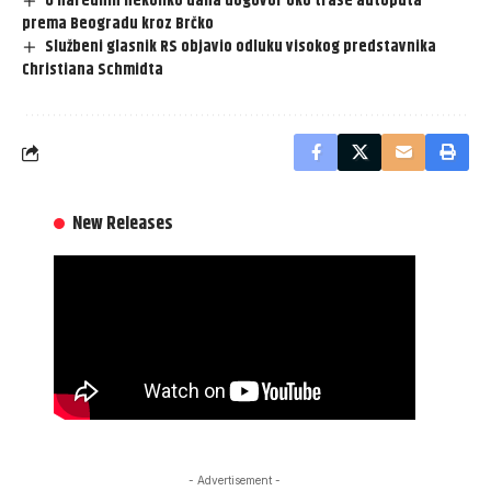
U narednih nekoliko dana dogovor oko trase autoputa
prema Beogradu kroz Brčko
Službeni glasnik RS objavio odluku visokog predstavnika
Christiana Schmidta
New Releases
- Advertisement -