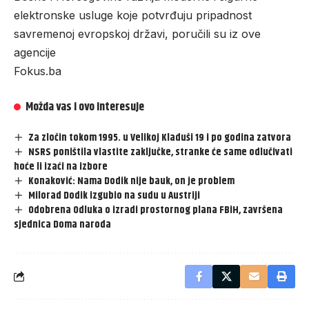
elektronske usluge koje potvrđuju pripadnost
savremenoj evropskoj državi, poručili su iz ove
agencije
Fokus.ba
Možda vas i ovo interesuje
Za zločin tokom 1995. u Velikoj Kladuši 19 i po godina zatvora
NSRS poništila vlastite zaključke, stranke će same odlučivati
hoće li izaći na izbore
Konaković: Nama Dodik nije bauk, on je problem
Milorad Dodik izgubio na sudu u Austriji
Odobrena Odluka o izradi prostornog plana FBiH, završena
sjednica Doma naroda