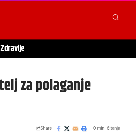
Zdravlje
telj za polaganje
0 min. čitanja
Share