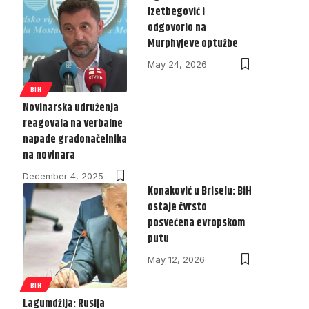
Izetbegović i
odgovorio na
Murphyjeve optužbe
May 24, 2026
BIH
Novinarska udruženja
reagovala na verbalne
napade gradonačelnika
na novinara
December 4, 2025
Konaković u Briselu: BiH
ostaje čvrsto
posvećena evropskom
putu
May 12, 2026
BIH
Lagumdžija: Rusija