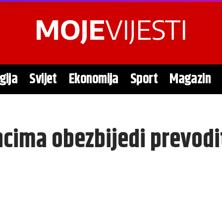
gija
Svijet
Ekonomija
Sport
Magazin
ancima obezbijedi prevodi