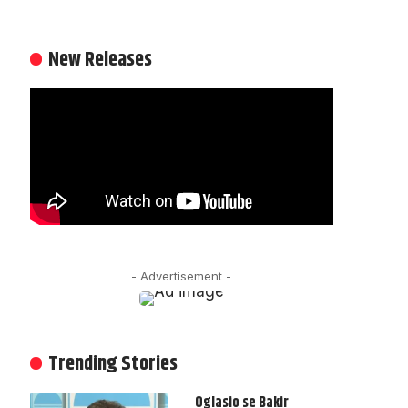
New Releases
- Advertisement -
Trending Stories
Oglasio se Bakir