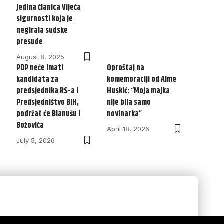
jedina članica Vijeća
sigurnosti koja je
negirala sudske
presude
August 8, 2025
PDP neće imati
Oproštaj na
kandidata za
komemoraciji od Alme
predsjednika RS-a i
Huskić: “Moja majka
Predsjedništvo BiH,
nije bila samo
podržat će Blanušu i
novinarka”
Božovića
April 18, 2026
July 5, 2026