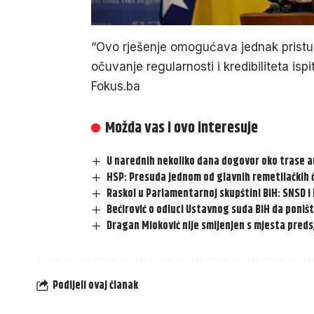
“Ovo rješenje omogućava jednak pristup
očuvanje regularnosti i kredibiliteta ispi
Fokus.ba
Možda vas i ovo interesuje
U narednih nekoliko dana dogovor oko trase 
HSP: Presuda jednom od glavnih remetilačkih č
Raskol u Parlamentarnoj skupštini BiH: SNSD i 
Bećirović o odluci Ustavnog suda BiH da poništ
Dragan Mioković nije smijenjen s mjesta pre
Podijeli ovaj članak