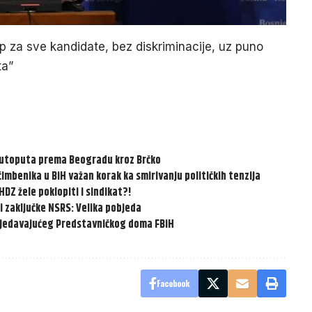
 za sve kandidate, bez diskriminacije, uz puno
ta”
autoputa prema Beogradu kroz Brčko
imbenika u BiH važan korak ka smirivanju političkih tenzija
HDZ žele poklopiti i sindikat?!
i zaključke NSRS: Velika pobjeda
dsjedavajućeg Predstavničkog doma FBiH
Facebook