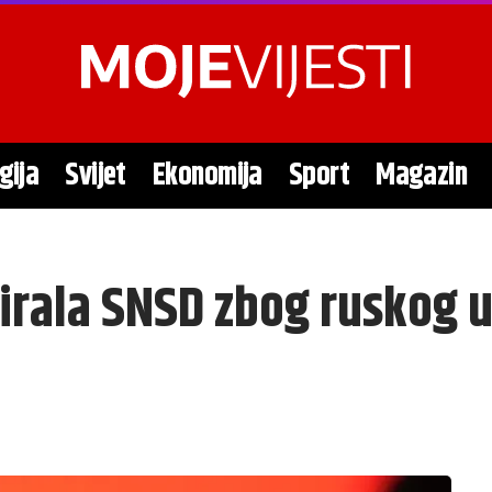
gija
Svijet
Ekonomija
Sport
Magazin
irala SNSD zbog ruskog u