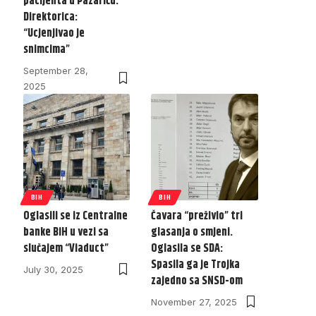
pacijenta u Pazariću.
Direktorica:
“Ucjenjivao je
snimcima”
September 28,
2025
BIH
BIH
Oglasili se iz Centralne
Čavara “preživio” tri
banke BiH u vezi sa
glasanja o smjeni.
slučajem “Viaduct”
Oglasila se SDA:
Spasila ga je Trojka
July 30, 2025
zajedno sa SNSD-om
November 27, 2025