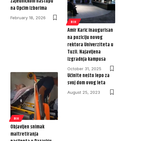
zajedničkom nastupu
na Općim izborima
February 18, 2026
BIH
Amir Karić inaugurisan
na poziciju novog
rektora Univerziteta u
Tuzli. Najavljena
izgradnja kampusa
October 31, 2025
Učinite nešto lepo za
svoj dom ovog leta
August 25, 2023
BIH
Objavljen snimak
maltretiranja