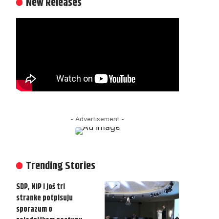
New Releases
- Advertisement -
Trending Stories
SDP, NiP i još tri
stranke potpisuju
sporazum o