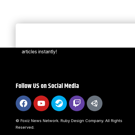
Always Stay Up to Date
[mc4w
Subscribe to our newsletter to get our newest
articles instantly!
Follow US on Social Media
© Foxiz News Network. Ruby Design Company. All Rights
Reserved.