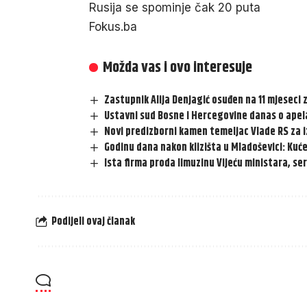
Rusija se spominje čak 20 puta
Fokus.ba
Možda vas i ovo interesuje
Zastupnik Alija Denjagić osuđen na 11 mjeseci 
Ustavni sud Bosne i Hercegovine danas o apela
Novi predizborni kamen temeljac Vlade RS za
Godinu dana nakon klizišta u Mladoševici: Kuć
Ista firma proda limuzinu Vijeću ministara, ser
Podijeli ovaj članak