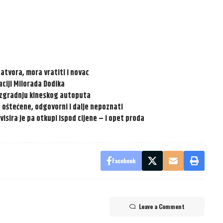
zatvora, mora vratiti i novac
ciji Milorada Dodika
 izgradnju kineskog autoputa
e oštećene, odgovorni i dalje nepoznati
visira je pa otkupi ispod cijene – i opet proda
Facebook
Leave a Comment