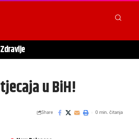
Zdravlje
tjecaja u BiH!
0 min. čitanja
Share