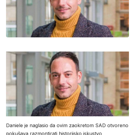
Daniele je naglasio da ovim zaokretom SAD otvoreno
pokušava razmontirati historijsko iskustvo