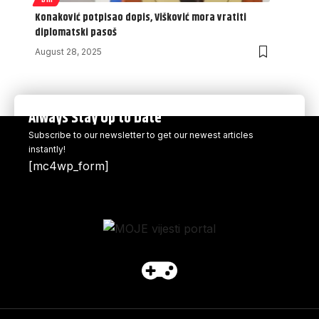
Konaković potpisao dopis, Višković mora vratiti
diplomatski pasoš
August 28, 2025
Always Stay Up to Date
Subscribe to our newsletter to get our newest articles
instantly!
[mc4wp_form]