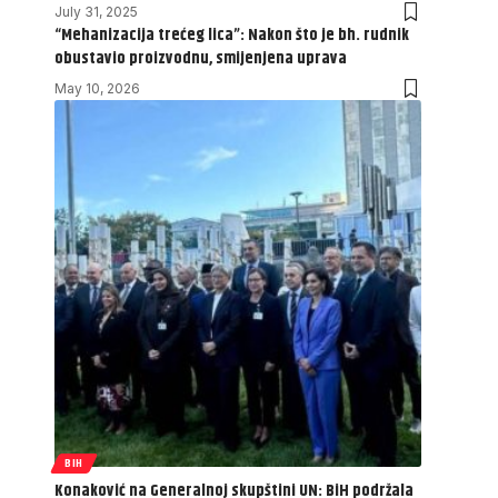
July 31, 2025
“Mehanizacija trećeg lica”: Nakon što je bh. rudnik
obustavio proizvodnu, smijenjena uprava
May 10, 2026
BIH
Konaković na Generalnoj skupštini UN: BiH podržala