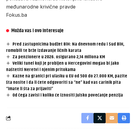
međunarodne krivične pravde
Fokus.ba
Možda vas i ovo interesuje
Pred zastupnicima budžet BiH: Na dnevnom redu i Sud BiH,
romobili te brže izdavanje ličnih karata
Za penzionere u 2026. osigurano 2,14 miliona KM
Veliki tunel koji je probijen u Hercegovini mogao bi jako
naštetiti Neretvi i njenim pritokama
Kazne na granici pri ulasku u EU od 500 do 27.000 KM, pazite
šta nosite i da li ćete odgovoriti sa “ne” kad vas carinik pita
“imate li šta za prijaviti”
Od čega zavisi i koliko će iznositi julsko povećanje penzija