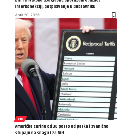
BiH i Hrvatska usaglasile sporazum o Južnoj
interkonekciji, potpisivanje u Dubrovniku
April 28, 2026
BIH
Američke carine od 30 posto od petka i zvanično
stupaju na snagu i za BiH