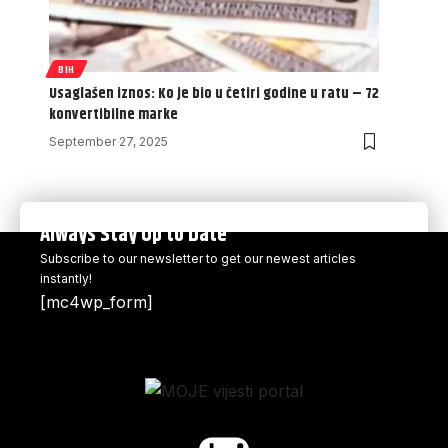
BIH
Usaglašen iznos: Ko je bio u četiri godine u ratu – 72
konvertibilne marke
September 27, 2025
Always Stay Up to Date
Subscribe to our newsletter to get our newest articles
instantly!
[mc4wp_form]