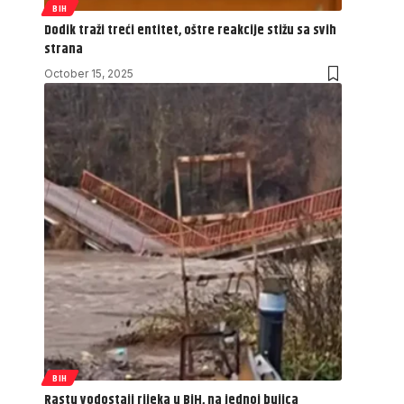
BIH
Dodik traži treći entitet, oštre reakcije stižu sa svih
strana
October 15, 2025
BIH
Rastu vodostaji rijeka u BiH, na jednoj bujica