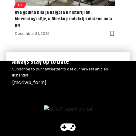
BIH
Ova godina bila je najgora u historiji bh.
kinematografije, u filmsku produkciju uloženo nula
KM
December 31, 2025
Always Stay Up to Date
Subscribe to our newsletter to get our newest articles
instantly!
[mc4wp_form]