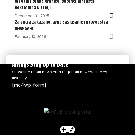
Ulaganje preko granice: potencijal tržišta
nekretnina u Srbiji
December 31, 2025
Za sutra zakazano javno saslušanje rukovodstva
BHANSA-e
February 10, 2026
Always Stay Up to Date
Subscribe to our newsletter to get our newest articles
instantly!
[mc4wp_form]